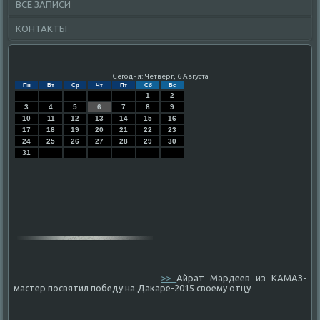
ВСЕ ЗАПИСИ
КОНТАКТЫ
Сегодня: Четверг, 6 Августа
Пн
Вт
Ср
Чт
Пт
Сб
Вс
1
2
3
4
5
6
7
8
9
10
11
12
13
14
15
16
17
18
19
20
21
22
23
24
25
26
27
28
29
30
31
>>
Айрат Мардеев из КАМАЗ-
мастер посвятил победу на Дакаре-2015 своему отцу