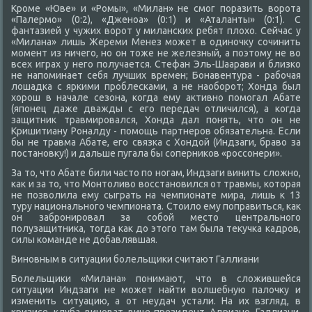
Кроме «Юве» и «Ромы», «Милан» не смог поразить ворота
«Палермо» (0:2), «Дженоа» (0:1) и «Аталанты» (0:1). С
фантазией у чужих ворот у миланских ребят плохо. Сейчас у
«Милана» лишь Жереми Менез может в одиночку сочинить
момент из ничего, но он тоже не железный, а поэтому не во
всех играх у него получается. Стефан Эль-Шаарави и близко
не напоминает себя лучших времен; Бонавентура - рабочая
лошадка с яркими проблесками, а не наоборот; Хонда был
хорош в начале сезона, когда ему активно помогал Абате
(японец даже дважды с его передач отличился), а когда
защитник травмировался, Хонда дал понять, что он не
Кришитиану Роналду - помощь партнеров обязательна. Если
бы не травма Абате, его связка с Хондой (Индзаги, браво за
постановку!) и дальше пугала бы соперников «россонери».
За то, что Абате били часто по ногам, Индзаги винить сложно,
как и за то, что Монтоливо восстановился от травмы, которая
не позволила ему сыграть на чемпионате мира, лишь к 13
туру национального чемпионата. Стоило ему поправиться, как
он забронировал за собой место центрального
полузащитника, тогда как до этого там была текучка кадров,
силы команде не добавлявшая.
Виновным в ситуации болельщики считают Галлиани
Болельщики «Милана» понимают, что в сложившейся
ситуации Индзаги не может найти волшебную палочку и
изменить ситуацию, а от неудач устали. На их взгляд, в