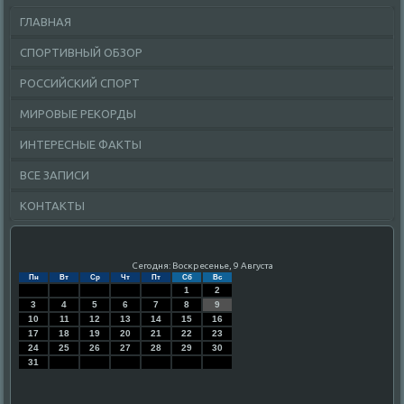
ГЛАВНАЯ
СПОРТИВНЫЙ ОБЗОР
РОССИЙСКИЙ СПОРТ
МИРОВЫЕ РЕКОРДЫ
ИНТЕРЕСНЫЕ ФАКТЫ
ВСЕ ЗАПИСИ
КОНТАКТЫ
Сегодня: Воскресенье, 9 Августа
Пн
Вт
Ср
Чт
Пт
Сб
Вс
1
2
3
4
5
6
7
8
9
10
11
12
13
14
15
16
17
18
19
20
21
22
23
24
25
26
27
28
29
30
31