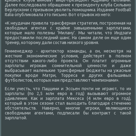
кризисе клуба виноват вице-президент Адриано Галлиани.
Далее последовало обращение к президенту клуба Сильвио
Берлускони с призывом уволить помощника. Издание Football
Italia опубликовала это письмо. Вот отрывок из него:
«К неудачам привела трансферная стратегия, построенная на
свободных агентах с крайне завышенными зарплатами,
которые мало полезны 'Милану'. Мы читали, что Индзаги
предоставили последний шанс. На самом деле он еще один
тренер, которому дали состав низкого уровня.
Генменеджер - архитектор команды, а он, несмотря на
жесткие экономические условия, действует в полном
отсутствии какого-либо проекта. Он платит огромные
зарплаты игрокам сомнительной ценности и даже
выбрасывает маленькие трансферные бюджеты на ужасные
покупки вроде Матри, Торреса и других фальшивых
футболистов, которых нам представляют чемпионами».
Если учесть, что Паццини и Эссьен почти не играют, то их
зарплаты (по 2,5 млн евро в год) вызывают огромное
удивление. Как и зарплата Мексеса (4 млн евро в год),
который в этом сезоне стал выходить благодаря стечению
обстоятельств. Наверно, многие игроки, являющиеся
свободными агентами, подписали бы контракт с такой
зарплатой.