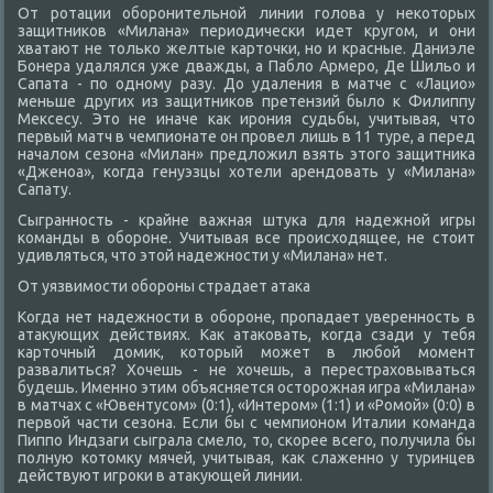
От ротации оборонительной линии голова у некоторых
защитников «Милана» периодически идет кругом, и они
хватают не только желтые карточки, но и красные. Даниэле
Бонера удалялся уже дважды, а Пабло Армеро, Де Шильо и
Сапата - по одному разу. До удаления в матче с «Лацио»
меньше других из защитников претензий было к Филиппу
Мексесу. Это не иначе как ирония судьбы, учитывая, что
первый матч в чемпионате он провел лишь в 11 туре, а перед
началом сезона «Милан» предложил взять этого защитника
«Дженоа», когда генуэзцы хотели арендовать у «Милана»
Сапату.
Сыгранность - крайне важная штука для надежной игры
команды в обороне. Учитывая все происходящее, не стоит
удивляться, что этой надежности у «Милана» нет.
От уязвимости обороны страдает атака
Когда нет надежности в обороне, пропадает уверенность в
атакующих действиях. Как атаковать, когда сзади у тебя
карточный домик, который может в любой момент
развалиться? Хочешь - не хочешь, а перестраховываться
будешь. Именно этим объясняется осторожная игра «Милана»
в матчах с «Ювентусом» (0:1), «Интером» (1:1) и «Ромой» (0:0) в
первой части сезона. Если бы с чемпионом Италии команда
Пиппо Индзаги сыграла смело, то, скорее всего, получила бы
полную котомку мячей, учитывая, как слаженно у туринцев
действуют игроки в атакующей линии.