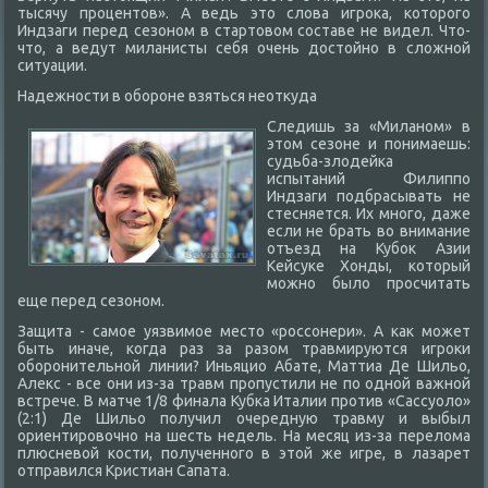
тысячу процентов». А ведь это слова игрока, которого
Индзаги перед сезоном в стартовом составе не видел. Что-
что, а ведут миланисты себя очень достойно в сложной
ситуации.
Надежности в обороне взяться неоткуда
Следишь за «Миланом» в
этом сезоне и понимаешь:
судьба-злодейка
испытаний Филиппо
Индзаги подбрасывать не
стесняется. Их много, даже
если не брать во внимание
отъезд на Кубок Азии
Кейсуке Хонды, который
можно было просчитать
еще перед сезоном.
Защита - самое уязвимое место «россонери». А как может
быть иначе, когда раз за разом травмируются игроки
оборонительной линии? Иньяцио Абате, Маттиа Де Шильо,
Алекс - все они из-за травм пропустили не по одной важной
встрече. В матче 1/8 финала Кубка Италии против «Сассуоло»
(2:1) Де Шильо получил очередную травму и выбыл
ориентировочно на шесть недель. На месяц из-за перелома
плюсневой кости, полученного в этой же игре, в лазарет
отправился Кристиан Сапата.