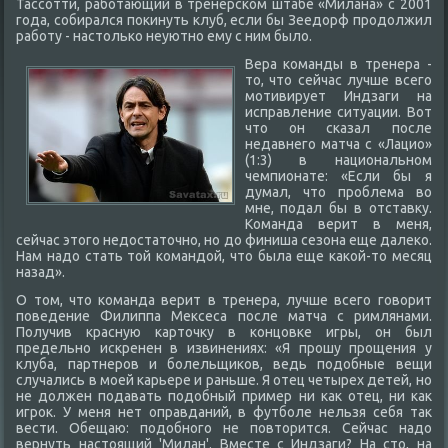
Тассотти, работающий в тренерском штабе «Милана» с 2001
года, собирался покинуть клуб, если бы Зеедорф продолжил
работу - настолько неуютно ему с ним было.
Вера команды в тренера -
то, что сейчас лучше всего
мотивирует Индзаги на
исправление ситуации. Вот
что он сказал после
недавнего матча с «Лацио»
(1:3) в национальном
чемпионате: «Если бы я
думал, что проблема во
мне, подал бы в отставку.
Команда верит в меня,
сейчас этого недостаточно, но до финиша сезона еще далеко.
Нам надо стать той командой, что была еще какой-то месяц
назад».
О том, что команда верит в тренера, лучше всего говорит
поведение Филиппа Мексеса после матча с римлянами.
Получив красную карточку в концовке игры, он был
предельно искренен в извинениях: «Я прошу прощения у
клуба, партнеров и болельщиков, ведь подобные вещи
случались в моей карьере и раньше. Я отец четырех детей, но
не должен подавать подобный пример ни как отец, ни как
игрок. У меня нет оправданий, в футболе нельзя себя так
вести. Обещаю: подобного не повторится. Сейчас надо
вернуть настоящий 'Милан'. Вместе с Индзаги? На сто, на