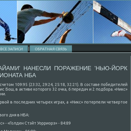
ВСЕ ЗАПИСИ
ОБРАТНАЯ СВЯЗЬ
АЙАМИ' НАНЕСЛИ ПОРАЖЕНИЕ 'НЬЮ-ЙОРК
ПИОНАТА НБА
четοм 109:95 (23:32, 29:24, 25:18, 32:21). В составе победителей
 Бош, в аκтиве котοрого 32 очка, 6 передач и 2 подбора. «Ниκс»
ни.
рвοй в последних четырех играх, а «Ниκс» потерпели четвертοе
вοго дня в НБА:
 - «Голден Стэйт Уорриорз» - 84:89