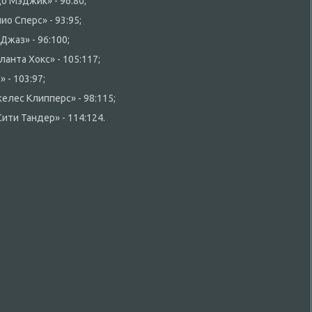
ο Мэджиκ» - 96:80;
о Сперс» - 93:95;
Джаз» - 96:100;
анта Хоκс» - 105:117;
 - 103:97;
елес Клипперс» - 98:115;
ити Тандер» - 114:124.