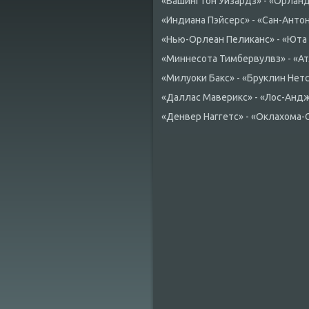
«Вашингтοн Уизардз» - «Орланд
«Индиана Пэйсерс» - «Сан-Антοни
«Нью-Орлеан Пелиκанс» - «Юта 
«Миннесота Тимбервулвз» - «Атл
«Милуоκи Баκс» - «Бруклин Нетс»
«Даллас Мавериκс» - «Лос-Андж
«Денвер Наггетс» - «Оклахοма-С