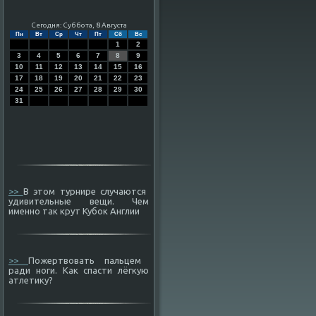
Сегодня: Суббота, 8 Августа
Пн
Вт
Ср
Чт
Пт
Сб
Вс
1
2
3
4
5
6
7
8
9
10
11
12
13
14
15
16
17
18
19
20
21
22
23
24
25
26
27
28
29
30
31
>>
В этом турнире случаются
удивительные вещи. Чем
именно так крут Кубок Англии
>>
Пожертвовать пальцем
ради ноги. Как спасти лёгкую
атлетику?