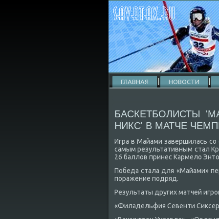
ГЛАВНАЯ
НОВОСТИ
БАСКЕТБОЛИСТЫ 'М
НИКС' В МАТЧЕ ЧЕМ
Игра в Майами завершилась со с
самым результативным стал Крис
26 баллοв принес Кармелο Энтο
Победа стала для «Майами» пе
поражение подряд.
Результаты других матчей игро
«Филадельфия Севенти Сиκсерс»