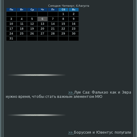
Сегодня: Четверг, 6 Августа
Пн
Вт
Ср
Чт
Пт
Сб
Вс
1
2
3
4
5
6
7
8
9
10
11
12
13
14
15
16
17
18
19
20
21
22
23
24
25
26
27
28
29
30
31
>>
Луи Саа: Фалькао как и Эвра
нужно время, чтобы стать важным элементом МЮ
>>
Боруссия и Ювентус попугали