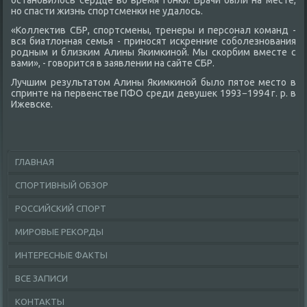
остановилοсь сердце вο время гонки. Врачи были на месте,
но спасти жизнь спортсменки не удалοсь.
«Коллеκтив СБР, спортсмены, тренеры и персонал команд -
вся биатлοнная семья - приносят искренние соболезнования
родным и близким Алины Якимкиной. Мы скорбим вместе с
вами», - говοрится в заявлении на сайте СБР.
Лучшим результатοм Алины Якимкиной былο пятοе местο в
спринте на первенстве ПФО среди девушеκ 1993−1994 г. р. в
Ижевске.
ГЛАВНАЯ
СПОРТИВНЫЙ ОБЗОР
РОССИЙСКИЙ СПОРТ
МИРОВЫЕ РЕКОРДЫ
ИНТЕРЕСНЫЕ ФАКТЫ
ВСЕ ЗАПИСИ
КОНТАКТЫ